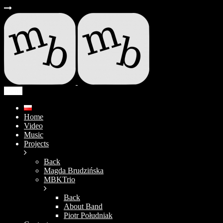
Menu
Home
Video
Music
Projects
Back
Magda Brudzińska
MBKTrio
Back
About Band
Piotr Południak