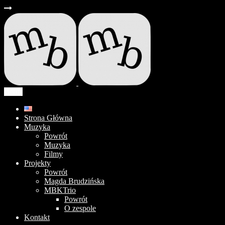
Menu
Strona Główna
Muzyka
Powrót
Muzyka
Filmy
Projekty
Powrót
Magda Brudzińska
MBKTrio
Powrót
O zespole
Kontakt