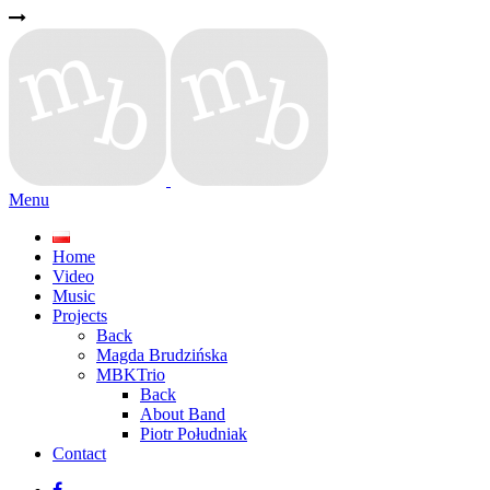
Menu
Home
Video
Music
Projects
Back
Magda Brudzińska
MBKTrio
Back
About Band
Piotr Południak
Contact